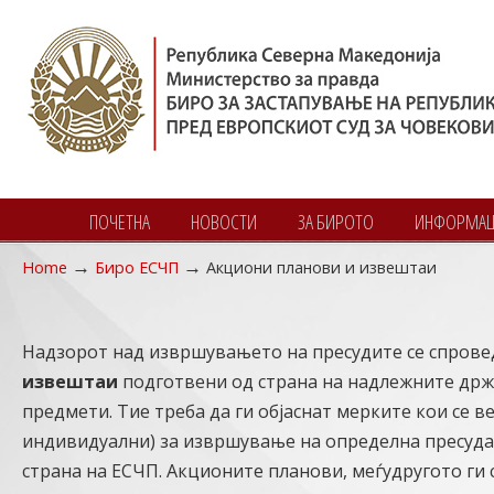
ПОЧЕТНА
НОВОСТИ
ЗА БИРОТО
ИНФОРМАЦИ
→
→
Home
Биро ЕСЧП
Акциони планови и извештаи
Navigation
Надзорот над извршувањето на пресудите се спровед
извештаи
подготвени од страна на надлежните држа
предмети. Тие треба да ги објаснат мерките кои се 
индивидуални) за извршување на определна пресуда 
страна на ЕСЧП. Акционите планови, меѓудругото ги