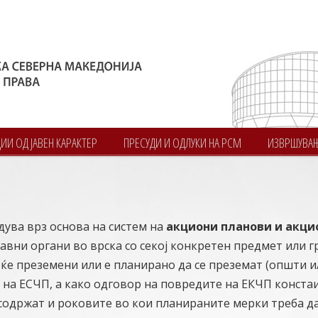
И ОД ЈАВЕН КАРАКТЕР
ПРЕСУДИ И ОДЛУКИ НА РСМ
ИЗВРШУВА
ува врз основа на систем на
акциони планови и акци
вни органи во врска со секој конкретен предмет или г
веќе преземени или е планирано да се преземат (општи и
на ЕСЧП, а како одговор на повредите на ЕКЧП конста
 содржат и роковите во кои планираните мерки треба д