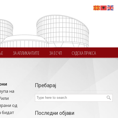
ЊЕ
ЗА АПЛИКАНТИТЕ
ЗА ЕСЧП
СУДСКА ПРАКСА
они
Пребарај
рупа на
/или
ирани од
а бидат
Последни објави