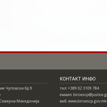
КОНТАКТ ИНФО
ие Чуповски бр.9
тел: +389 02 3109 784
е
емаил: biroescp@justice.
 Северна Македонија
веб: www.biroescp.gov.mk