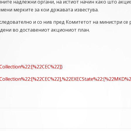
лните надлежни органи, на истиот начин како што акци
емени мерките за кои државата известува.
следователно и со нив пред Комитетот на министри се
идени во доставениот акциониот план.
Collection%22:[%22CEC%22]}
eCollection%22:[%22CEC%22],%22EXECState%22:[%22MKD%2