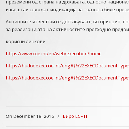
преземени од страна на државата, односно национа
извештаи содржат индикација за тоа кога биле през
Акционите извештаи се доставуваат, во принцип, по
за реализацијата на активностите претходно предв
корисни линкови:
https://www.coe.int/en/web/execution/home
https://hudoc.exec.coe.int/eng#{%22EXECDocumentType
https://hudoc.exec.coe.int/eng#{%22EXECDocumentTyp
On December 18, 2016
/
Биро ЕСЧП