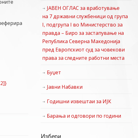
оните
ЈАВЕН ОГЛАС за вработување
на 7 државни службеници од група
 реферира
I, подгрупа I во Министерство за
правда – Биро за застапување на
Република Северна Македонија
пред Европскиот суд за човекови
права за следните работни места
Буџет
2]}
Јавни Набавки
Годишни извештаи за ИЈК
Барања и одговори по години
Избери