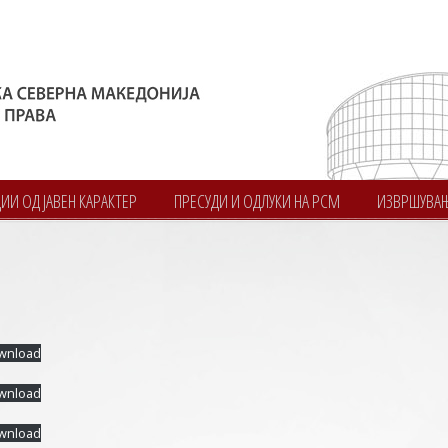
И ОД ЈАВЕН КАРАКТЕР
ПРЕСУДИ И ОДЛУКИ НА РСМ
ИЗВРШУВА
wnload
wnload
wnload