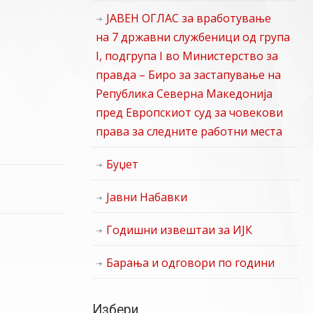
ЈАВЕН ОГЛАС за вработување
на 7 државни службеници од група
I, подгрупа I во Министерство за
правда – Биро за застапување на
Република Северна Македонија
пред Европскиот суд за човекови
права за следните работни места
Буџет
Јавни Набавки
Годишни извештаи за ИЈК
Барања и одговори по години
Избери