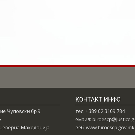
КОНТАКТ ИНФО
ие Чуповски бр.9
тел: +389 02 3109 784
е
емаил: biroescp@justice.
 Северна Македонија
веб: www.biroescp.gov.mk