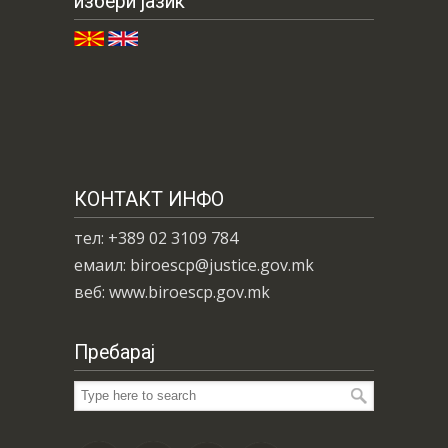
избери јазик
КОНТАКТ ИНФО
тел: +389 02 3109 784
емаил: biroescp@justice.gov.mk
веб: www.biroescp.gov.mk
Пребарај