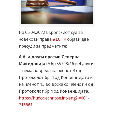
На 05.04.2022 Европскиот суд за
човекови права
#ECHR
објави две
пресуди за предметите:
A.A. и други против Северна
Македонија
(А.бр.55798/16 и 4 други)
– нема повреда на членот 4 од
Протоколот бр. 4 од Конвенцијата и
на членот 13 во врска со членот 4 од
Протоколот бр.4 од Конвенцијата.
https://hudoc.echr.coe.int/eng?i=001-
216861