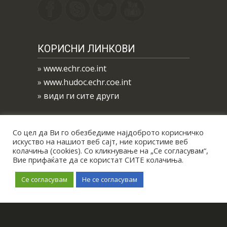
КОРИСНИ ЛИНКОВИ
»
www.echr.coe.int
»
www.hudoc.echr.coe.int
»
види ги сите други
Со цел да Ви го обезбедиме најдоброто корисничко
искуство на нашиот веб сајт, ние користиме веб
колачиња (cookies). Со кликнување на „Се согласувам“,
Вие прифаќате да се користат СИТЕ колачиња.
Се согласувам
Не се согласувам
All Right Reserved © 2019
Биро за
застапување на Р. Северна
Македонија пред ЕСЧП