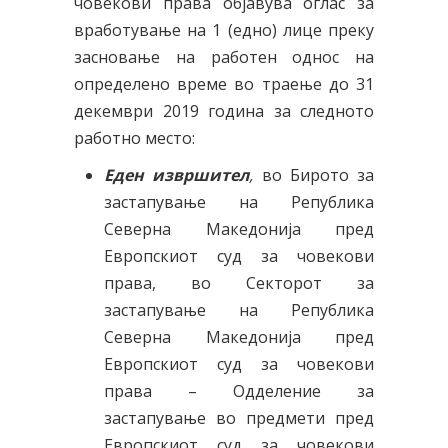
човекови права објавува оглас за
вработување на 1 (едно) лице преку
засновање на работен однос на
определено време во траење до 31
декември 2019 година за следното
работно место:
Еден извршител
,
во Бирото за
застапување на Република
Северна Македонија пред
Европскиот суд за човекови
права, во Секторот за
застапување на Република
Северна Македонија пред
Европскиот суд за човекови
права – Одделение за
застапување во предмети пред
Европскиот суд за човекови