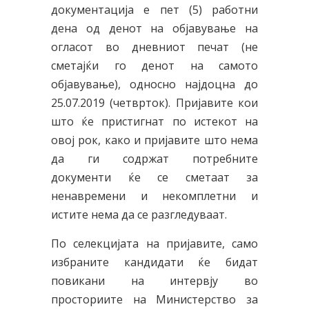
документација е пет (5) работни
дена од денот на објавување на
огласот во дневниот печат (не
сметајќи го денот на самото
објавување), односно најдоцна до
25.07.2019 (четврток). Пријавите кои
што ќе пристигнат по истекот на
овој рок, како и пријавите што нема
да ги содржат потребните
документи ќе се сметаат за
ненавремени и некомплетни и
истите нема да се разгледуваат.
По селекцијата на пријавите, само
избраните кандидати ќе бидат
повикани на интервју во
просториите на Министерство за