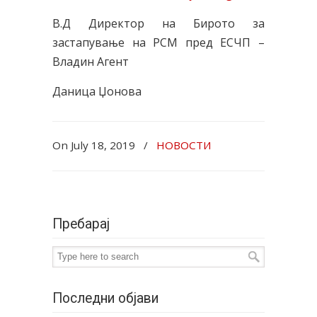
В.Д Директор на Бирото за
застапување нa РСМ пред ЕСЧП –
Владин Агент
Даница Џонова
On July 18, 2019
/
НОВОСТИ
Пребарај
Последни објави