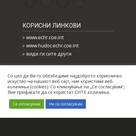
КОРИСНИ ЛИНКОВИ
»
www.echr.coe.int
»
www.hudoc.echr.coe.int
»
види ги сите други
Со цел да Ви го обезбедиме најдоброто корисничко
искуство на нашиот веб сајт, ние користиме веб
колачиња (cookies). Со кликнување на „Се согласувам“,
Вие прифаќате да се користат СИТЕ колачиња.
Се согласувам
Не се согласувам
All Right Reserved © 2019
Биро за
застапување на Р. Северна
Македонија пред ЕСЧП