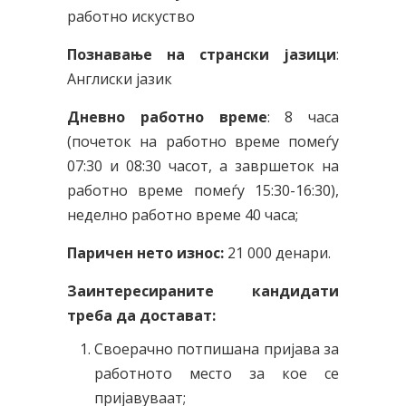
работно искуство
Познавање на странски јазици
:
Англиски јазик
Дневно работно време
: 8 часа
(почеток на работно време помеѓу
07:30 и 08:30 часот, а завршеток на
работно време помеѓу 15:30-16:30),
неделно работно време 40 часа;
Паричен нето износ:
21 000 денари.
Заинтересираните кандидати
треба да достават:
Своерачно потпишана пријава за
работното место за кое се
пријавуваат;