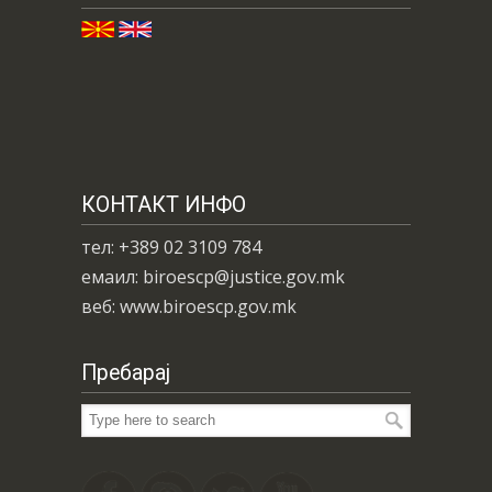
КОНТАКТ ИНФО
тел: +389 02 3109 784
емаил: biroescp@justice.gov.mk
веб: www.biroescp.gov.mk
Пребарај