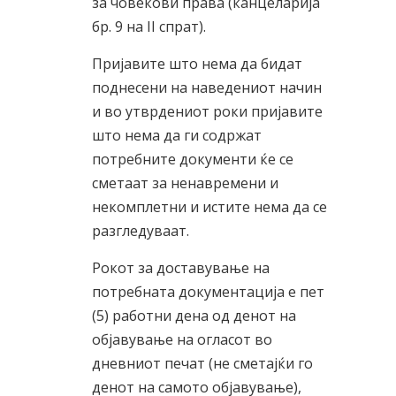
за човекови права (канцеларија
бр. 9 на II спрат).
Пријавите што нема да бидат
поднесени на наведениот начин
и во утврдениот poки пријавите
што нема да ги содржат
потребните документи ќе се
сметаат за ненавремени и
некомплетни и истите нема да се
разгледуваат.
Рокот за доставување на
потребната документација е пет
(5) работни дена од денот на
објавување на огласот во
дневниот печат (не сметајќи го
денот на самото објавување),