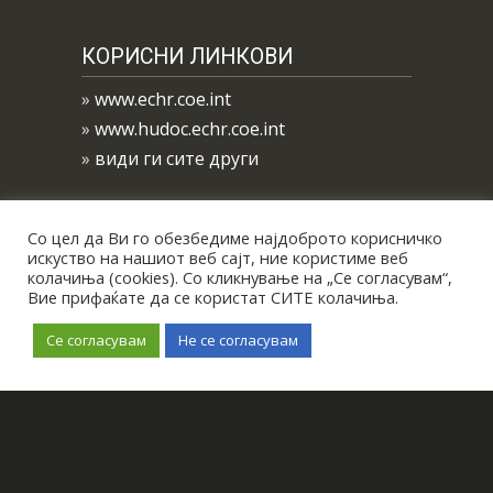
КОРИСНИ ЛИНКОВИ
»
www.echr.coe.int
»
www.hudoc.echr.coe.int
»
види ги сите други
Со цел да Ви го обезбедиме најдоброто корисничко
искуство на нашиот веб сајт, ние користиме веб
колачиња (cookies). Со кликнување на „Се согласувам“,
Вие прифаќате да се користат СИТЕ колачиња.
Се согласувам
Не се согласувам
All Right Reserved © 2019
Биро за
застапување на Р. Северна
Македонија пред ЕСЧП
Политика за приватност
Политика за