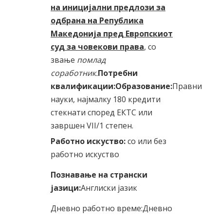
на иницијални предлози за
одбрана на Република
Македонија пред Европскиот
суд за човекови права
, со
звање
помлад
соработник.
Потребни
квалификации:
Образование:
Правни
науки, најмалку 180 кредити
стекнати според ЕКТС или
завршен VII/1 степен.
Работно искуство:
со или без
работно искуство
Познавање на странски
јазици:
Англиски јазик
Дневно работно време:Дневно