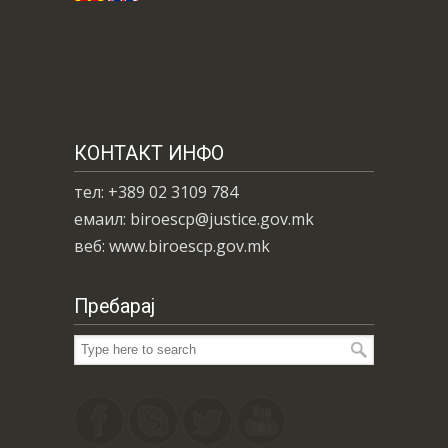
КОНТАКТ ИНФО
тел: +389 02 3109 784
емаил: biroescp@justice.gov.mk
веб: www.biroescp.gov.mk
Пребарај