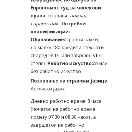
Европскиот суд за човекови
права
, со звање
помлад
соработник.
Потребни
квалификации:
Образование:
Правни науки,
најмалку 180 кредити стекнати
според ЕКТС или завршен VII/1
степен.
Работно искуство:
со или
без работно искуство
Познавање на странски јазици
:
Англиски јазик
Дневно работно време: 8 часа
(почеток на работно време
помеѓу 07:30 и 08:30 часот, а
завршеток на работно