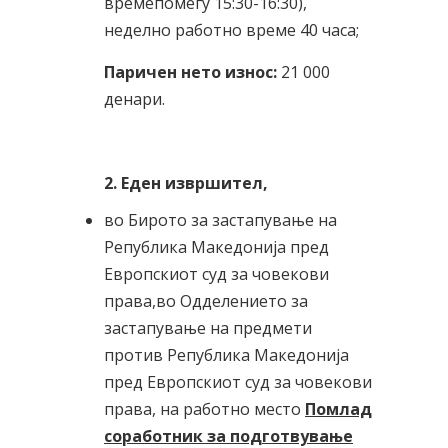
времепомеѓу 15:30-16:30),
неделно работно време 40 часа;
Паричен нето износ:
21 000
денари.
2. Еден извршител,
во Бирото за застапување на
Република Македонија пред
Европскиот суд за човекови
права,во Одделението за
застапување на предмети
против Република Македонија
пред Европскиот суд за човекови
права, на работно место
Помлад
соработник за подготвување