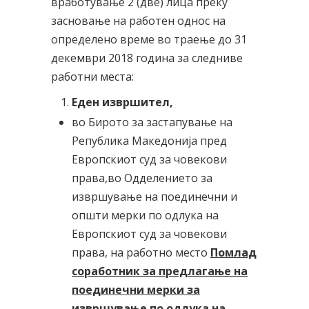
вработување 2 (две) лица преку
засновање на работен однос на
определено време во траење до 31
декември 2018 година за следниве
работни места:
Еден извршител,
во Бирото за застапување на
Република Македонија пред
Европскиот суд за човекови
права,во Одделението за
извршување на поединечни и
општи мерки по одлука на
Европскиот суд за човекови
права, на работно место
Помлад
соработник за предлагање на
поединечни мерки за
извршување по одлука на