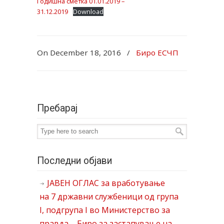
Годишна сметка 01.01.2019 –
31.12.2019
Download
On December 18, 2016
/
Биро ЕСЧП
Пребарај
Последни објави
ЈАВЕН ОГЛАС за вработување
на 7 државни службеници од група
I, подгрупа I во Министерство за
правда – Биро за застапување на