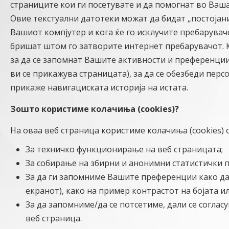
страниците кои ги посетувате и да помогнат во Ваша
Овие текстуални датотеки можат да бидат „постојани
Вашиот компјутер и кога ќе го исклучите пребарувач
бришат штом го затворите интернет пребарувачот. Ко
за да се запомнат Вашите активности и преференции
ви се прикажува страницата), за да се обезбеди пер
прикаже навигациската историја на истата.
Зошто користиме колачиња (cookies)?
На оваа веб страница користиме колачиња (cookies) 
За техничко функционирање на веб страницата;
За собирање на збирни и анонимни статистички 
За да ги запомниме Вашите преференции како да
екранот), како на пример контрастот на бојата и
За да запомниме/да се потсетиме, дали се согласу
веб страница.