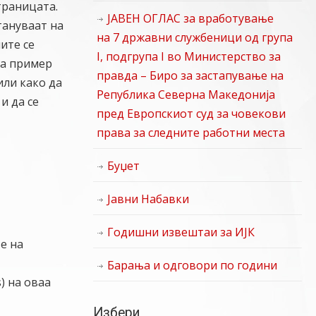
траницата.
ЈАВЕН ОГЛАС за вработување
тануваат на
на 7 државни службеници од група
ите се
I, подгрупа I во Министерство за
на пример
правда – Биро за застапување на
или како да
Република Северна Македонија
и да се
пред Европскиот суд за човекови
права за следните работни места
Буџет
Јавни Набавки
Годишни извештаи за ИЈК
е на
Барања и одговори по години
) на оваа
Избери