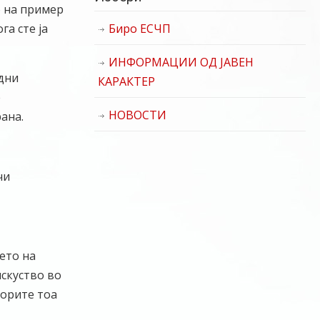
о на пример
га сте ја
Биро ЕСЧП
ИНФОРМАЦИИ ОД ЈАВЕН
рдни
КАРАКТЕР
е
НОВОСТИ
ана.
чи
ето на
искуство во
торите тоа