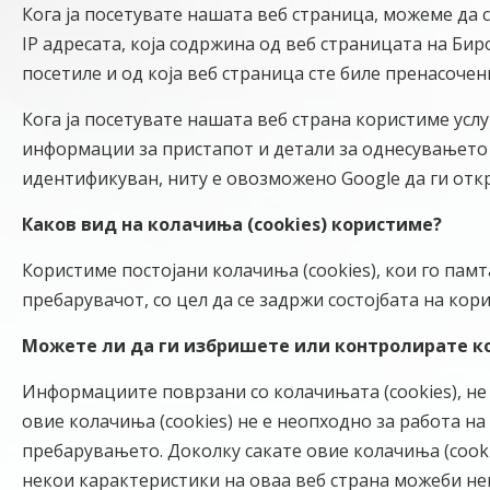
Кога ја посетувате нашата веб страница, можеме да
IP адресата, која содржина од веб страницата на Биро
посетиле и од која веб страница сте биле пренасочен
Кога ја посетувате нашата веб страна користиме услу
информации за пристапот и детали за однесувањето н
идентификуван, ниту е овозможено Google да ги откр
Каков вид на колачиња (cookies) користиме?
Користиме постојани колачиња (cookies), кои го пам
пребарувачот, со цел да се задржи состојбата на кор
Можете ли да ги избришете или контролирате ко
Информациите поврзани со колачињата (cookies), н
овие колачиња (cookies) не е неопходно за работа н
пребарувањето. Доколку сакате овие колачиња (cooki
некои карактеристики на оваа веб страна можеби не