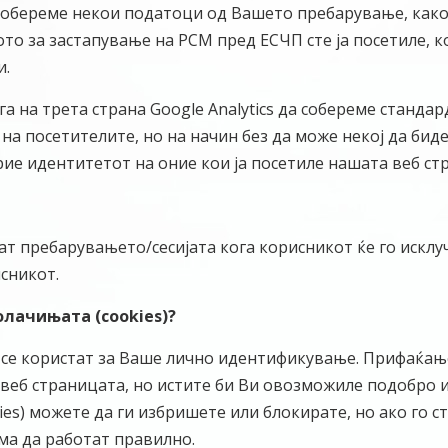
 собереме некои податоци од Вашето пребарување, как
то за застапување на РСМ пред ЕСЧП сте ја посетиле, ко
и.
га на трета страна Google Analytics да собереме станда
а посетителите, но на начин без да може некој да бид
ие идентитетот на оние кои ја посетиле нашата веб стр
тат пребарувањето/сесијата кога корисникот ќе го исклу
исникот.
лачињата (cookies)?
е се користат за Ваше лично идентификување. Прифаќањ
а веб страницата, но истите би Ви овозможиле подобро 
es) можете да ги избришете или блокирате, но ако го с
ма да работат правилно.