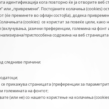
та идентификација кога повторно ќе ја отворите веб с
“ или „привремени“. Постојаните колачиња (cookies) ос
от (ќе преминете во офлајн состојба), додека привремен
лачињата (cookies) се користат за повеќе цели, како 
 (вклучувања, јазични преференции, големина на фонт 
сонализирана/приспособена содржина на веб страницата 
од следниве причини:
податоци;
 се прикажува страницата (преференции за параметрит
ли големината на фонтот;
вате (или не) со нашето користење на колачиња (cookies