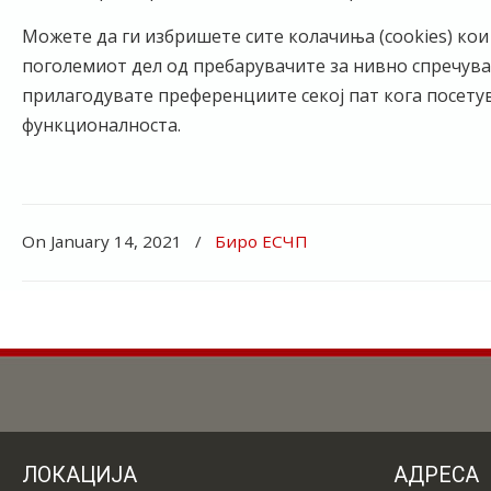
Можете да ги избришете сите колачиња (cookies) кои
поголемиот дел од пребарувачите за нивно спречувањ
прилагодувате преференциите секој пат кога посетува
функционалноста.
On January 14, 2021
/
Биро ЕСЧП
ЛОКАЦИЈА
АДРЕСА