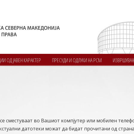
И ОД ЈАВЕН КАРАКТЕР
ПРЕСУДИ И ОДЛУКИ НА РСМ
ИЗВРШУВА
и се сместуваат во Вашиот компјутер или мобилен телеф
екстуални датотеки можат да бидат прочитани од страна