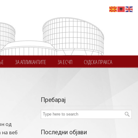
ЊЕ
ЗА АПЛИКАНТИТЕ
ЗА ЕСЧП
СУДСКА ПРАКСА
Пребарај
он од
Последни објави
 на веб