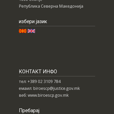
Република Северна Македонија
избери јазик
КОНТАКТ ИНФО
тел: +389 02 3109 784
емаил: biroescp@justice.gov.mk
веб: www.biroescp.gov.mk
Пребарај