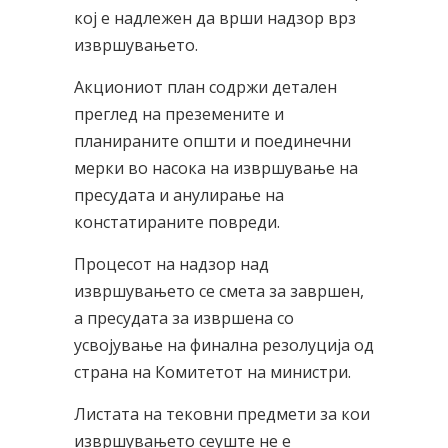
кој е надлежен да врши надзор врз
извршувањето.
Акциониот план содржи детален
преглед на преземените и
планираните општи и поединечни
мерки во насока на извршување на
пресудата и анулирање на
констатираните повреди.
Процесот на надзор над
извршувањето се смета за завршен,
а пресудата за извршена со
усвојување на финална резолуција од
страна на Комитетот на министри.
Листата на тековни предмети за кои
извршувањето сеуште не е