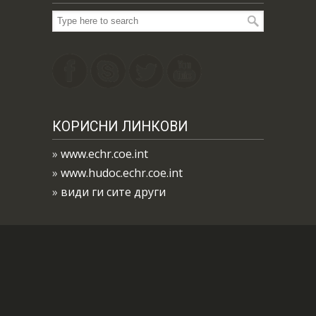
КОРИСНИ ЛИНКОВИ
»
www.echr.coe.int
»
www.hudoc.echr.coe.int
»
види ги сите други