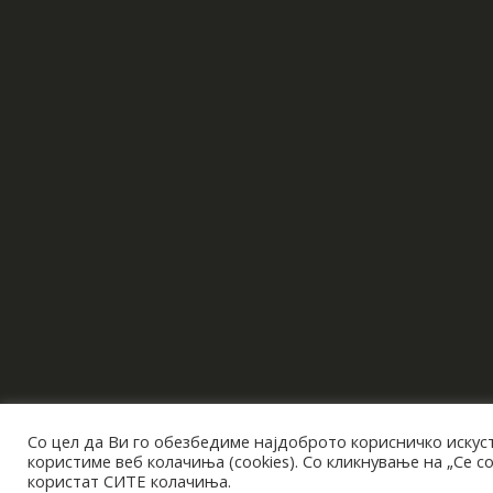
Со цел да Ви го обезбедиме најдоброто корисничко искуст
користиме веб колачиња (cookies). Со кликнување на „Се с
користат СИТЕ колачиња.