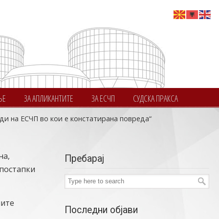
ЊЕ
ЗА АПЛИКАНТИТЕ
ЗА ЕСЧП
СУДСКА ПРАКСА
и на ЕСЧП во кои е констатирана повреда“
на,
Пребарај
 постапки
ните
Последни објави