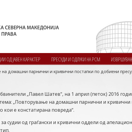
И ОД ЈАВЕН КАРАКТЕР
ПРЕСУДИ И ОДЛУКИ НА РСМ
ИЗВРШУВА
на домашни парнични и кривични постапки по добиени пресуд
обвинители „Павел Шатев“, на 1 април (петок) 2016 годи
тема: „Повторување на домашни парнични и кривични
о кои е констатирана повреда“.
за судии од граѓански и кривични оддели од апелацио
тип.