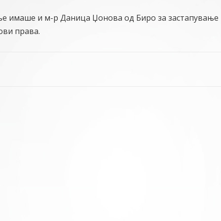
ње имаше и м-р Даница Џонова од Биро за застапување
ови права.