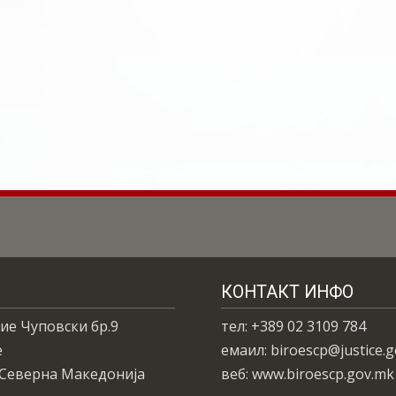
КОНТАКТ ИНФО
ие Чуповски бр.9
тел: +389 02 3109 784
е
емаил: biroescp@justice.
 Северна Македонија
веб: www.biroescp.gov.mk