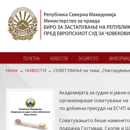
ПОЧЕТНА
НОВОСТИ
ЗА БИРОТО
ИНФОРМАЦИ
→
→
Home
НОВОСТИ
СОВЕТУВАЊЕ нa тeмa: „Пoвторување 
Navigation
Академијата за судии и јавни 
организираше советување на 
по добиени пресуди на ЕСЧП в
Советувањето беше наменето 
подрачја Гостивар, Скопје и Ш