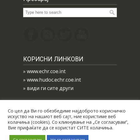
КОРИСНИ ЛИНКОВИ
»
www.echr.coe.int
»
www.hudoc.echr.coe.int
»
види ги сите други
Со цел да Ви го обезбедиме најдоброто корисничко
искуство на нашиот веб сајт, ние користиме веб
колачиња (cookies). Со кликнување на „Се согласувам“,
Вие прифаќате да се користат СИТЕ колачиња.
Се согласувам
Не се согласувам