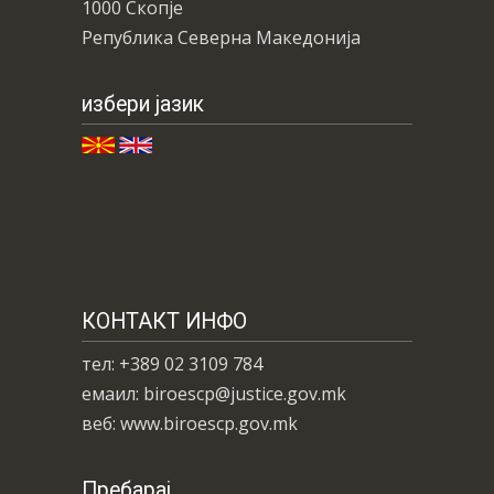
1000 Скопје
Република Северна Македонија
избери јазик
КОНТАКТ ИНФО
тел: +389 02 3109 784
емаил: biroescp@justice.gov.mk
веб: www.biroescp.gov.mk
Пребарај