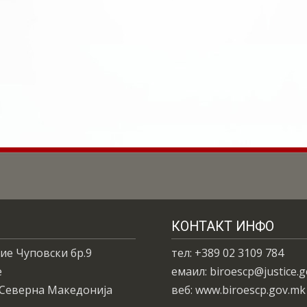
КОНТАКТ ИНФО
ие Чуповски бр.9
тел: +389 02 3109 784
е
емаил: biroescp@justice.
 Северна Македонија
веб: www.biroescp.gov.mk