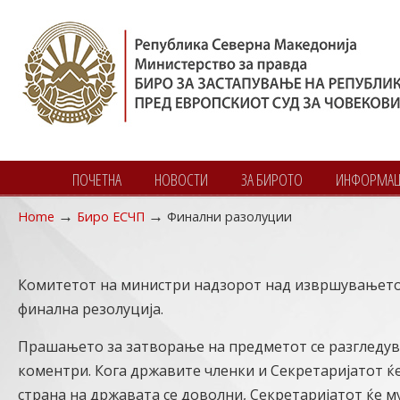
ПОЧЕТНА
НОВОСТИ
ЗА БИРОТО
ИНФОРМАЦИ
→
→
Home
Биро ЕСЧП
Финални разолуции
Navigation
Комитетот на министри надзорот над извршувањето н
финална резолуција.
Прашањето за затворање на предметот се разгледув
коментри. Кога државите членки и Секретаријатот ќе
страна на државата се доволни, Секретаријатот ќе 