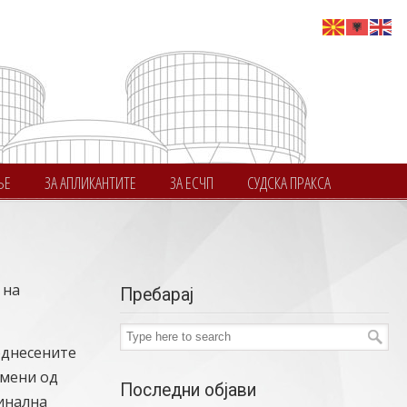
ЊЕ
ЗА АПЛИКАНТИТЕ
ЗА ЕСЧП
СУДСКА ПРАКСА
 на
Пребарај
однесените
емени од
Последни објави
финална