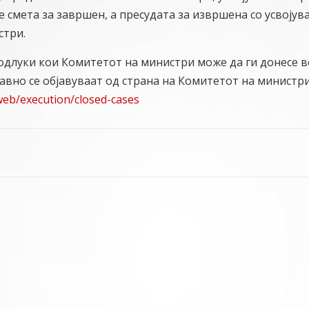
 смета за завршен, а пресудата за извршена со усвојув
стри.
одлуки кои Комитетот на министри може да ги донесе в
вно се објавуваат од страна на Комитетот на министри
web/execution/closed-cases