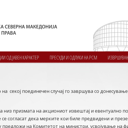
И ОД ЈАВЕН КАРАКТЕР
ПРЕСУДИ И ОДЛУКИ НА РСМ
ИЗВРШУВА
а секој поединечен случај го завршува со донесување
а низ призмата на акциониот извештај и евентуално п
 се согласат дека мерките кои биле предвидени и през
му предложи на Комитетот на министри, усвојување на 