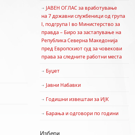
ЈАВЕН ОГЛАС за вработување
на 7 државни службеници од група
I, подгрупа I во Министерство за
правда – Биро за застапување на
Република Северна Македонија
пред Европскиот суд за човекови
права за следните работни места
Буџет
Јавни Набавки
Годишни извештаи за ИЈК
Барања и одговори по години
Избери