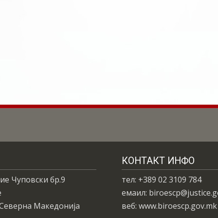
КОНТАКТ ИНФО
ие Чуповски бр.9
тел: +389 02 3109 784
е
емаил: biroescp@justice.
 Северна Македонија
веб: www.biroescp.gov.mk