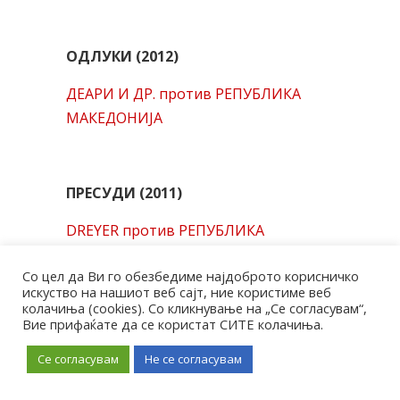
ОДЛУКИ (2012)
ДЕАРИ И ДР. против РЕПУБЛИКА
МАКЕДОНИЈА
ПРЕСУДИ (2011)
DREYER против РЕПУБЛИКА
МАКЕДОНИЈА
Со цел да Ви го обезбедиме најдоброто корисничко
АТАНАСОВ против РЕПУБЛИКА
искуство на нашиот веб сајт, ние користиме веб
колачиња (cookies). Со кликнување на „Се согласувам“,
МАКЕДОНИЈА(бр.2)
Вие прифаќате да се користат СИТЕ колачиња.
АТАНАСОВ против РЕПУБЛИКА
Се согласувам
Не се согласувам
МАКЕДОНИЈА