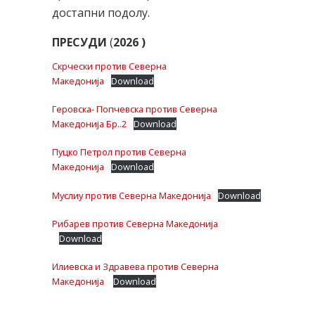
достапни подолу.
ПРЕСУДИ
(
2026 )
Скрчески против Северна
Македонија
Download
Геровска- Попчевска против Северна
Македонија Бр..2
Download
Пуцко Петрол против Северна
Македонија
Download
Муслиу против Северна Македонија
Download
Рибарев против Северна Македонија
Download
Илиевска и Здравева против Северна
Македонија
Download